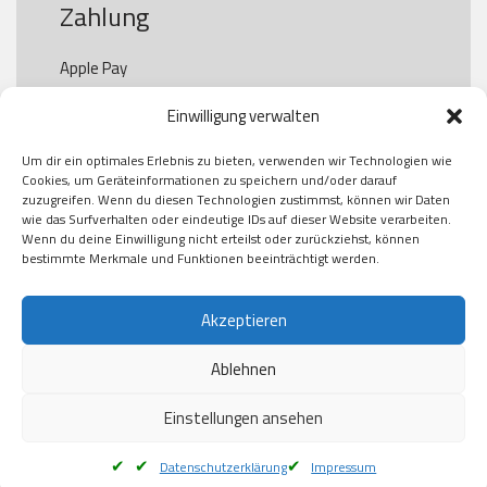
Zahlung
Apple Pay

Paypal

Einwilligung verwalten
GooglePay

Visa

Um dir ein optimales Erlebnis zu bieten, verwenden wir Technologien wie
Kauf auf Rechung

Cookies, um Geräteinformationen zu speichern und/oder darauf
Klarna

zuzugreifen. Wenn du diesen Technologien zustimmst, können wir Daten
wie das Surfverhalten oder eindeutige IDs auf dieser Website verarbeiten.
American Express

Wenn du deine Einwilligung nicht erteilst oder zurückziehst, können
bestimmte Merkmale und Funktionen beeinträchtigt werden.
Versand
Akzeptieren
Ablehnen
DHL

Klimaneutral
Einstellungen ansehen
Datenschutzerklärung
Impressum