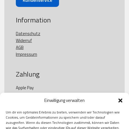
Kundenservice
Information
Datenschutz
Widerruf
AGB
Impressum
Zahlung
Apple Pay

Paypal

Einwilligung verwalten
GooglePay

Visa

Um dir ein optimales Erlebnis zu bieten, verwenden wir Technologien wie
Kauf auf Rechung

Cookies, um Geräteinformationen zu speichern und/oder darauf
Klarna

zuzugreifen. Wenn du diesen Technologien zustimmst, können wir Daten
wie das Surfverhalten oder eindeutige IDs auf dieser Website verarbeiten.