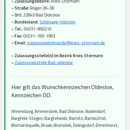
»
Zulassungsbezirk:
Kreis Stormarn
»
Straße:
Rögen 36-38
»
Ort:
23843 Bad Oldesloe
»
Bundesland:
Schleswig-Holstein
»
Tel.:
04531-890210
»
Fax:
04531-160-1963
»
Email:
zulassungsbehoerde@kreis-stormarn.de
»
Zulassungsstelle(n) im Bezirk Kreis Stormarn:
»
Zulassungsstelle Bad-oldesloe
Hier gilt das Wunschkennzeichen Oldesloe,
Kennzeichen OD:
Ahrensburg, Ammersbek, Bad Oldesloe, Badendorf,
Bargfeld-Stegen, Bargteheide, Barnitz, Barsbüttel,
Bismarckquelle, Braak, Brunsbek, Delingsdorf, Elmenhorst,