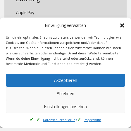
Apple Pay

Paypal

Einwilligung verwalten
GooglePay

Visa

Um dir ein optimales Erlebnis zu bieten, verwenden wir Technologien wie
Kauf auf Rechung

Cookies, um Geräteinformationen zu speichern und/oder darauf
Klarna

zuzugreifen. Wenn du diesen Technologien zustimmst, können wir Daten
wie das Surfverhalten oder eindeutige IDs auf dieser Website verarbeiten.
American Express

Wenn du deine Einwilligung nicht erteilst oder zurückziehst, können
bestimmte Merkmale und Funktionen beeinträchtigt werden.
Versand
Akzeptieren
Ablehnen
DHL

Klimaneutral
Einstellungen ansehen
Datenschutzerklärung
Impressum