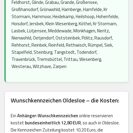
Feldhorst, Glinde, Grabau, Grande, Großensee,
Großhansdorf, Grönwohld, Hamberge, Hamfelde, Kr
Stormarn, Hammoor, Heidekamp, Heilshoop, Hohenfelde,
Hoisdorf, Jersbek, Klein Wesenberg, Köthel, Kr Stormarn,
Lasbek, Lütjensee, Meddewade, Mönkhagen, Neritz,
Nienwohld, Oetjendorf, Oststeinbek, Pölitz, Rausdorf,
Rehhorst, Reinbek, Reinfeld, Rethwisch, Rümpel, Siek,
Stapelfeld, Steinburg, Tangstedt, Todendorf,
Travenbrück, Tremsbüttel, Trittau, Wesenberg,
Westerau, Witzhave, Zarpen
Wunschkennzeichen Oldesloe – die Kosten:
Ein
Anhänger-Wunschkennzeichen
online reservieren
kostet
bundeseinheitlich 12,80 EUR
, so auch in Oldesloe.
Die Kennzeichen Zuteilung kostet 10.20 Euro, die