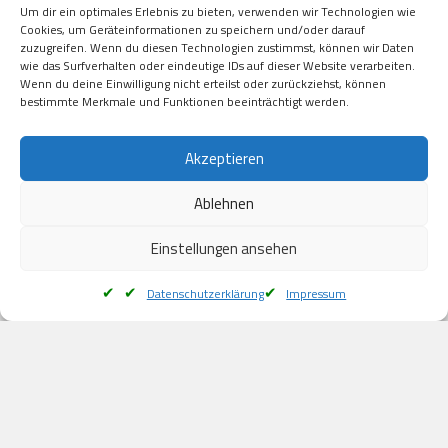
Um dir ein optimales Erlebnis zu bieten, verwenden wir Technologien wie
Kauf auf Rechung

Cookies, um Geräteinformationen zu speichern und/oder darauf
Klarna

zuzugreifen. Wenn du diesen Technologien zustimmst, können wir Daten
wie das Surfverhalten oder eindeutige IDs auf dieser Website verarbeiten.
American Express

Wenn du deine Einwilligung nicht erteilst oder zurückziehst, können
bestimmte Merkmale und Funktionen beeinträchtigt werden.
Versand
Akzeptieren
Ablehnen
DHL

Klimaneutral
Einstellungen ansehen
Datenschutzerklärung
Impressum