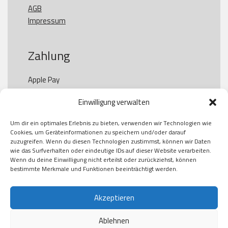
AGB
Impressum
Zahlung
Apple Pay

Paypal

Einwilligung verwalten
GooglePay

Visa

Um dir ein optimales Erlebnis zu bieten, verwenden wir Technologien wie
Kauf auf Rechung

Cookies, um Geräteinformationen zu speichern und/oder darauf
Klarna

zuzugreifen. Wenn du diesen Technologien zustimmst, können wir Daten
wie das Surfverhalten oder eindeutige IDs auf dieser Website verarbeiten.
American Express

Wenn du deine Einwilligung nicht erteilst oder zurückziehst, können
bestimmte Merkmale und Funktionen beeinträchtigt werden.
Versand
Akzeptieren
Ablehnen
DHL
