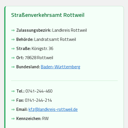
Straßenverkehrsamt Rottweil
⇒
Zulassungsbezirk:
Landkreis Rottweil
⇒
Behörde:
Landratsamt Rottweil
⇒
Straße:
Königstr. 36
⇒
Ort:
78628 Rottweil
⇒
Bundesland:
Baden-Württemberg
⇒
Tel.:
0741-244-460
⇒
Fax:
0741-244-214
⇒
Email:
kfz@landkreis-rottweil.de
⇒
Kennzeichen:
RW