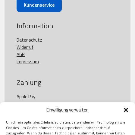
Kundenservice
Information
Datenschutz
Widerruf
AGB
Impressum
Zahlung
Apple Pay

Paypal

Einwilligung verwalten
GooglePay

Visa

Um dir ein optimales Erlebnis zu bieten, verwenden wir Technologien wie
Kauf auf Rechung

Cookies, um Geräteinformationen zu speichern und/oder darauf
Klarna

zuzugreifen. Wenn du diesen Technologien zustimmst, können wir Daten