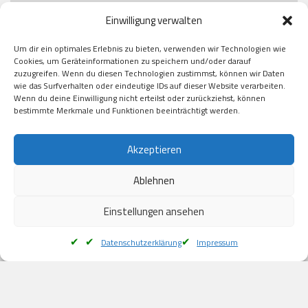
Paypal

Einwilligung verwalten
GooglePay

Visa

Um dir ein optimales Erlebnis zu bieten, verwenden wir Technologien wie
Kauf auf Rechung

Cookies, um Geräteinformationen zu speichern und/oder darauf
Klarna

zuzugreifen. Wenn du diesen Technologien zustimmst, können wir Daten
wie das Surfverhalten oder eindeutige IDs auf dieser Website verarbeiten.
American Express

Wenn du deine Einwilligung nicht erteilst oder zurückziehst, können
bestimmte Merkmale und Funktionen beeinträchtigt werden.
Versand
Akzeptieren
Ablehnen
DHL

Klimaneutral
Einstellungen ansehen
Datenschutzerklärung
Impressum