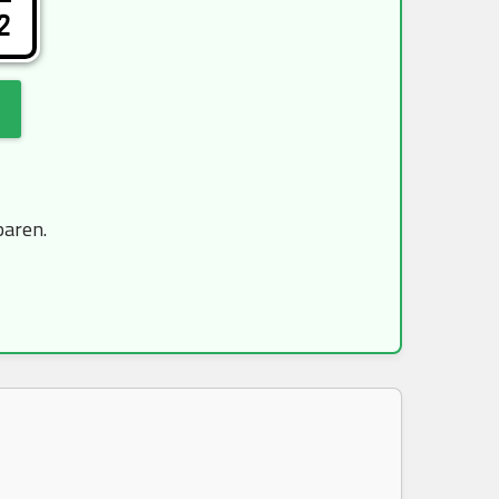
2
paren.