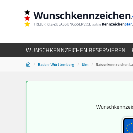
Wunschkennzeichen
.
FREIER KFZ-ZULASSUNGSSERVICE
Kennzeichen
Star
made by
WUNSCHKENNZEICHEN RESERVIEREN
/
Baden-Württemberg
/
Ulm
/
Saisonkennzeichen L
Zum
Inhalt
springen
Wunschkennzeich