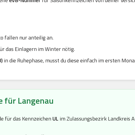
elle
eVB-Nummer
für Saisonkennzeichen von deiner Versic
 fallen nur anteilig an.
r das Einlagern im Winter nötig.
U)
in die Ruhephase, musst du diese einfach im ersten Mona
e für Langenau
de für das Kennzeichen
UL
im Zulassungsbezirk Landkreis 