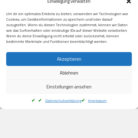
Einwilligung verwalten
GooglePay

Visa

Um dir ein optimales Erlebnis zu bieten, verwenden wir Technologien wie
Kauf auf Rechung

Cookies, um Geräteinformationen zu speichern und/oder darauf
Klarna

zuzugreifen. Wenn du diesen Technologien zustimmst, können wir Daten
wie das Surfverhalten oder eindeutige IDs auf dieser Website verarbeiten.
American Express

Wenn du deine Einwilligung nicht erteilst oder zurückziehst, können
bestimmte Merkmale und Funktionen beeinträchtigt werden.
Versand
Akzeptieren
Ablehnen
DHL

Klimaneutral
Einstellungen ansehen
Datenschutzerklärung
Impressum