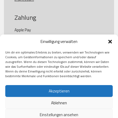
Zahlung
Apple Pay

Paypal

Einwilligung verwalten
GooglePay

Visa

Um dir ein optimales Erlebnis zu bieten, verwenden wir Technologien wie
Kauf auf Rechung

Cookies, um Geräteinformationen zu speichern und/oder darauf
Klarna

zuzugreifen. Wenn du diesen Technologien zustimmst, können wir Daten
wie das Surfverhalten oder eindeutige IDs auf dieser Website verarbeiten.
American Express

Wenn du deine Einwilligung nicht erteilst oder zurückziehst, können
bestimmte Merkmale und Funktionen beeinträchtigt werden.
Versand
Akzeptieren
Ablehnen
DHL

Klimaneutral
Einstellungen ansehen