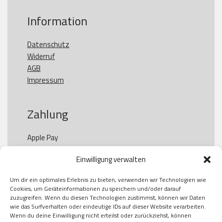
Information
Datenschutz
Widerruf
AGB
Impressum
Zahlung
Apple Pay

Paypal

Einwilligung verwalten
GooglePay

Visa

Um dir ein optimales Erlebnis zu bieten, verwenden wir Technologien wie
Kauf auf Rechung

Cookies, um Geräteinformationen zu speichern und/oder darauf
Klarna

zuzugreifen. Wenn du diesen Technologien zustimmst, können wir Daten
wie das Surfverhalten oder eindeutige IDs auf dieser Website verarbeiten.
American Express

Wenn du deine Einwilligung nicht erteilst oder zurückziehst, können