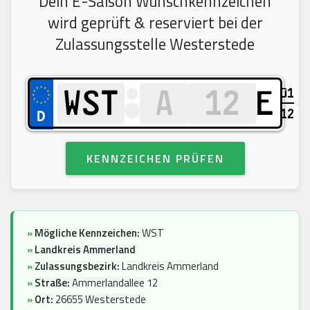
Dein E-Saison Wunschkennzeichen
wird geprüft & reserviert bei der
Zulassungsstelle Westerstede
01
E
12
KENNZEICHEN PRÜFEN
»
Mögliche Kennzeichen:
WST
»
Landkreis Ammerland
»
Zulassungsbezirk:
Landkreis Ammerland
»
Straße:
Ammerlandallee 12
»
Ort:
26655 Westerstede