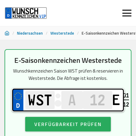
/
Niedersachsen
/
Westerstede
/
E-Saisonkennzeichen Westers
Zum
E-Saisonkennzeichen Westerstede
Inhalt
springen
Wunschkennzeichen Saison WST prüfen & reservieren in
Westerstede. Die Abfrage ist kostenlos.
01
E
12
VERFÜGBARKEIT PRÜFEN