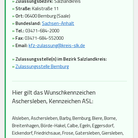
»
Zulassungsbezirk:
Salzlandkreis
»
Straße:
Kalistraße 11
»
Ort:
06400 Bernburg (Saale)
»
Bundesland:
Sachsen-Anhalt
»
Tel.:
03471-684-2000
»
Fax:
03471-684-552000
»
Email:
kfz-zulassung@kreis-slk.de
»
Zulassungsstelle(n) im Bezirk Salzlandkreis:
»
Zulassungsstelle Bernburg
Hier gilt das Wunschkennzeichen
Aschersleben, Kennzeichen ASL:
Alsleben, Aschersleben, Barby, Bernburg, Biere, Borne,
Breitenhagen, Börde-Hakel, Calbe, Egeln, Eggersdorf,
Eickendorf, Friedrichsaue, Frose, Gatersleben, Giersleben,