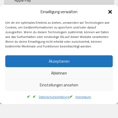
Apple Pay

Paypal

Einwilligung verwalten
GooglePay

Visa

Um dir ein optimales Erlebnis zu bieten, verwenden wir Technologien wie
Kauf auf Rechung

Cookies, um Geräteinformationen zu speichern und/oder darauf
Klarna

zuzugreifen. Wenn du diesen Technologien zustimmst, können wir Daten
wie das Surfverhalten oder eindeutige IDs auf dieser Website verarbeiten.
American Express

Wenn du deine Einwilligung nicht erteilst oder zurückziehst, können
bestimmte Merkmale und Funktionen beeinträchtigt werden.
Versand
Akzeptieren
Ablehnen
DHL

Klimaneutral
Einstellungen ansehen
Datenschutzerklärung
Impressum