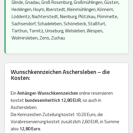
Glinde, Gnadau, Groß Rosenburg, Großmühlingen, Güsten,
Hecklingen, Hoym, Ilberstedt, Kleinmühlingen, Könnern,
Lödderitz, Nachterstedt, Nienburg, Plötzkau, Pömmelte,
Sachsendorf, Schadeleben, Schönebeck, Staßfurt,
Tarthun, Tornitz, Unseburg, Welsleben, Wespen,
Wolmirsleben, Zens, Zuchau
Wunschkennzeichen Aschersleben – die
Kosten:
Ein
Anhänger-Wunschkennzeichen
online reservieren
kostet
bundeseinheitlich 12,80 EUR
, so auch in
Aschersleben.
Die Kennzeichen Zuteilung kostet 10.20 Euro, die
Vorabreservierung kostet zusätzlich 2,60 EUR, in Summe
also
12,80 Euro
.