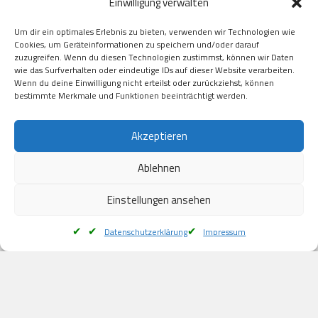
Einwilligung verwalten
GooglePay

Visa

Um dir ein optimales Erlebnis zu bieten, verwenden wir Technologien wie
Kauf auf Rechung

Cookies, um Geräteinformationen zu speichern und/oder darauf
Klarna

zuzugreifen. Wenn du diesen Technologien zustimmst, können wir Daten
wie das Surfverhalten oder eindeutige IDs auf dieser Website verarbeiten.
American Express

Wenn du deine Einwilligung nicht erteilst oder zurückziehst, können
bestimmte Merkmale und Funktionen beeinträchtigt werden.
Versand
Akzeptieren
Ablehnen
DHL

Klimaneutral
Einstellungen ansehen
Datenschutzerklärung
Impressum