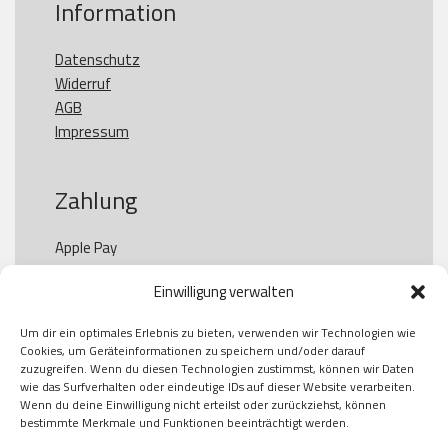
Information
Datenschutz
Widerruf
AGB
Impressum
Zahlung
Apple Pay

Paypal

Einwilligung verwalten
GooglePay

Visa

Um dir ein optimales Erlebnis zu bieten, verwenden wir Technologien wie
Kauf auf Rechung

Cookies, um Geräteinformationen zu speichern und/oder darauf
Klarna

zuzugreifen. Wenn du diesen Technologien zustimmst, können wir Daten
wie das Surfverhalten oder eindeutige IDs auf dieser Website verarbeiten.
American Express

Wenn du deine Einwilligung nicht erteilst oder zurückziehst, können
bestimmte Merkmale und Funktionen beeinträchtigt werden.