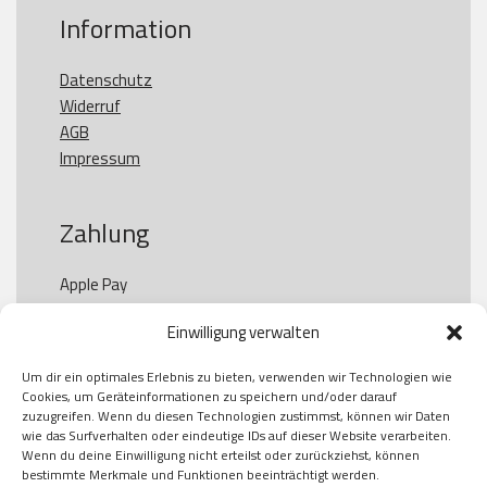
Information
Datenschutz
Widerruf
AGB
Impressum
Zahlung
Apple Pay

Paypal

Einwilligung verwalten
GooglePay

Visa

Um dir ein optimales Erlebnis zu bieten, verwenden wir Technologien wie
Kauf auf Rechung

Cookies, um Geräteinformationen zu speichern und/oder darauf
Klarna

zuzugreifen. Wenn du diesen Technologien zustimmst, können wir Daten
wie das Surfverhalten oder eindeutige IDs auf dieser Website verarbeiten.
American Express

Wenn du deine Einwilligung nicht erteilst oder zurückziehst, können
bestimmte Merkmale und Funktionen beeinträchtigt werden.