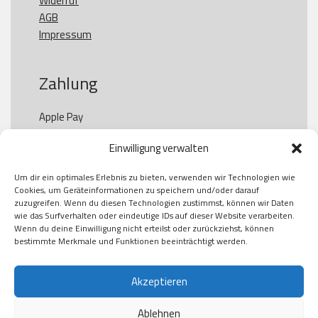
Widerruf
AGB
Impressum
Zahlung
Apple Pay

Paypal

Einwilligung verwalten
GooglePay

Visa

Um dir ein optimales Erlebnis zu bieten, verwenden wir Technologien wie
Kauf auf Rechung

Cookies, um Geräteinformationen zu speichern und/oder darauf
Klarna

zuzugreifen. Wenn du diesen Technologien zustimmst, können wir Daten
wie das Surfverhalten oder eindeutige IDs auf dieser Website verarbeiten.
American Express

Wenn du deine Einwilligung nicht erteilst oder zurückziehst, können
bestimmte Merkmale und Funktionen beeinträchtigt werden.
Versand
Akzeptieren
Ablehnen