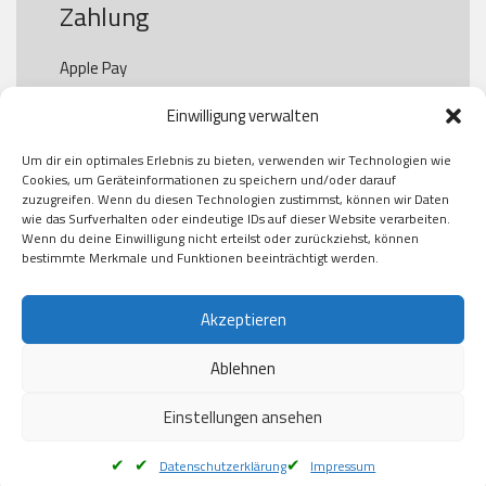
Zahlung
Apple Pay

Paypal

Einwilligung verwalten
GooglePay

Visa

Um dir ein optimales Erlebnis zu bieten, verwenden wir Technologien wie
Kauf auf Rechung

Cookies, um Geräteinformationen zu speichern und/oder darauf
Klarna

zuzugreifen. Wenn du diesen Technologien zustimmst, können wir Daten
wie das Surfverhalten oder eindeutige IDs auf dieser Website verarbeiten.
American Express

Wenn du deine Einwilligung nicht erteilst oder zurückziehst, können
bestimmte Merkmale und Funktionen beeinträchtigt werden.
Versand
Akzeptieren
Ablehnen
DHL

Klimaneutral
Einstellungen ansehen
Datenschutzerklärung
Impressum