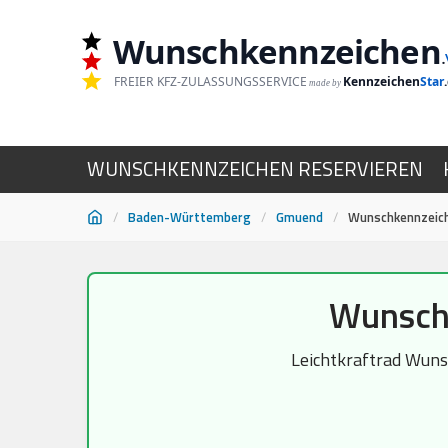
Wunschkennzeichen
.
FREIER KFZ-ZULASSUNGSSERVICE
Kennzeichen
Star
made by
WUNSCHKENNZEICHEN RESERVIEREN
/
Baden-Württemberg
/
Gmuend
/
Wunschkennzeich
Zum
Wunschk
Inhalt
springen
Leichtkraftrad Wunsc