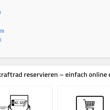
n
eis
)
ftrad reservieren – einfach online 