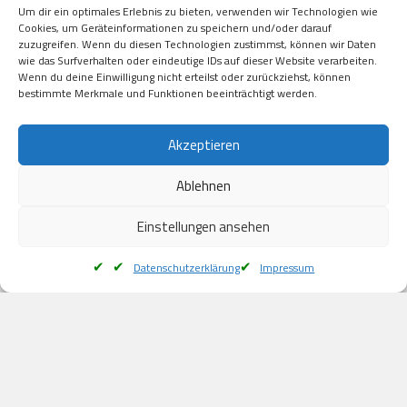
Um dir ein optimales Erlebnis zu bieten, verwenden wir Technologien wie
Kauf auf Rechung

Cookies, um Geräteinformationen zu speichern und/oder darauf
Klarna

zuzugreifen. Wenn du diesen Technologien zustimmst, können wir Daten
wie das Surfverhalten oder eindeutige IDs auf dieser Website verarbeiten.
American Express

Wenn du deine Einwilligung nicht erteilst oder zurückziehst, können
bestimmte Merkmale und Funktionen beeinträchtigt werden.
Versand
Akzeptieren
Ablehnen
DHL

Klimaneutral
Einstellungen ansehen
Datenschutzerklärung
Impressum