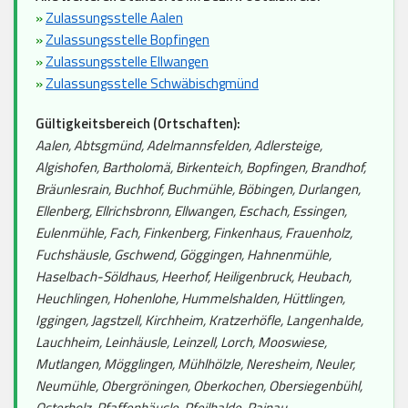
»
Zulassungsstelle Aalen
»
Zulassungsstelle Bopfingen
»
Zulassungsstelle Ellwangen
»
Zulassungsstelle Schwäbischgmünd
Gültigkeitsbereich (Ortschaften):
Aalen, Abtsgmünd, Adelmannsfelden, Adlersteige,
Algishofen, Bartholomä, Birkenteich, Bopfingen, Brandhof,
Bräunlesrain, Buchhof, Buchmühle, Böbingen, Durlangen,
Ellenberg, Ellrichsbronn, Ellwangen, Eschach, Essingen,
Eulenmühle, Fach, Finkenberg, Finkenhaus, Frauenholz,
Fuchshäusle, Gschwend, Göggingen, Hahnenmühle,
Haselbach-Söldhaus, Heerhof, Heiligenbruck, Heubach,
Heuchlingen, Hohenlohe, Hummelshalden, Hüttlingen,
Iggingen, Jagstzell, Kirchheim, Kratzerhöfle, Langenhalde,
Lauchheim, Leinhäusle, Leinzell, Lorch, Mooswiese,
Mutlangen, Mögglingen, Mühlhölzle, Neresheim, Neuler,
Neumühle, Obergröningen, Oberkochen, Obersiegenbühl,
Osterholz, Pfaffenhäusle, Pfeilhalde, Rainau,