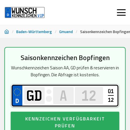
/
Baden-Württemberg
/
Gmuend
/
Saisonkennzeichen Bopfinge
Zum
Saisonkennzeichen Bopfingen
Inhalt
springen
Wunschkennzeichen Saison AA, GD prüfen & reservieren in
Bopfingen. Die Abfrage ist kostenlos.
01
12
KENNZEICHEN VERFÜGBARKEIT
PRÜFEN