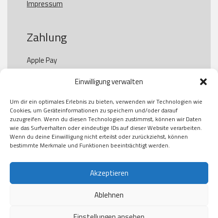
Impressum
Zahlung
Apple Pay

Paypal

Einwilligung verwalten
GooglePay

Visa

Um dir ein optimales Erlebnis zu bieten, verwenden wir Technologien wie
Kauf auf Rechung

Cookies, um Geräteinformationen zu speichern und/oder darauf
Klarna

zuzugreifen. Wenn du diesen Technologien zustimmst, können wir Daten
wie das Surfverhalten oder eindeutige IDs auf dieser Website verarbeiten.
American Express

Wenn du deine Einwilligung nicht erteilst oder zurückziehst, können
bestimmte Merkmale und Funktionen beeinträchtigt werden.
Versand
Akzeptieren
Ablehnen
DHL

Klimaneutral
Einstellungen ansehen