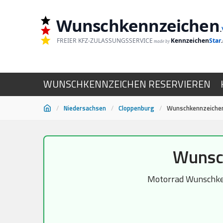
Wunschkennzeichen
.
FREIER KFZ-ZULASSUNGSSERVICE
Kennzeichen
Star
made by
WUNSCHKENNZEICHEN RESERVIEREN
/
Niedersachsen
/
Cloppenburg
/
Wunschkennzeichen
Zum
Wunsc
Inhalt
springen
Motorrad Wunschkenn