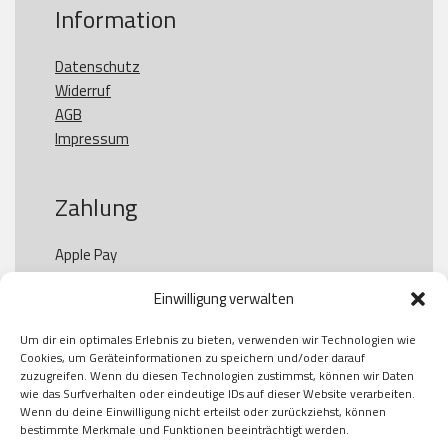
Information
Datenschutz
Widerruf
AGB
Impressum
Zahlung
Apple Pay

Paypal

Einwilligung verwalten
GooglePay

Visa

Um dir ein optimales Erlebnis zu bieten, verwenden wir Technologien wie
Kauf auf Rechung

Cookies, um Geräteinformationen zu speichern und/oder darauf
Klarna

zuzugreifen. Wenn du diesen Technologien zustimmst, können wir Daten
wie das Surfverhalten oder eindeutige IDs auf dieser Website verarbeiten.
American Express

Wenn du deine Einwilligung nicht erteilst oder zurückziehst, können
bestimmte Merkmale und Funktionen beeinträchtigt werden.