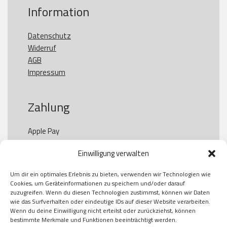
Information
Datenschutz
Widerruf
AGB
Impressum
Zahlung
Apple Pay

Paypal

Einwilligung verwalten
GooglePay

Visa

Um dir ein optimales Erlebnis zu bieten, verwenden wir Technologien wie
Kauf auf Rechung

Cookies, um Geräteinformationen zu speichern und/oder darauf
Klarna

zuzugreifen. Wenn du diesen Technologien zustimmst, können wir Daten
wie das Surfverhalten oder eindeutige IDs auf dieser Website verarbeiten.
American Express

Wenn du deine Einwilligung nicht erteilst oder zurückziehst, können
bestimmte Merkmale und Funktionen beeinträchtigt werden.