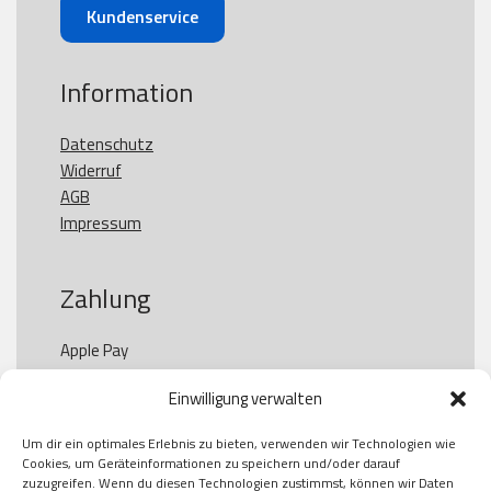
Kundenservice
Information
Datenschutz
Widerruf
AGB
Impressum
Zahlung
Apple Pay

Paypal

Einwilligung verwalten
GooglePay

Visa

Um dir ein optimales Erlebnis zu bieten, verwenden wir Technologien wie
Kauf auf Rechung

Cookies, um Geräteinformationen zu speichern und/oder darauf
Klarna

zuzugreifen. Wenn du diesen Technologien zustimmst, können wir Daten