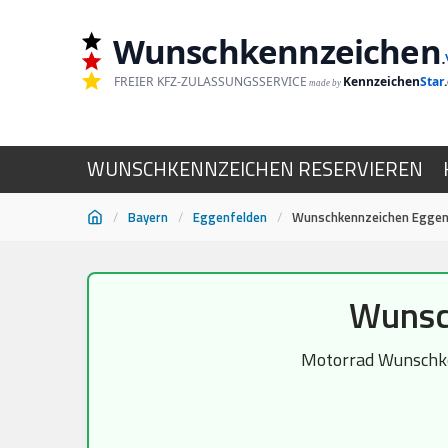
Wunschkennzeichen
.
FREIER KFZ-ZULASSUNGSSERVICE
Kennzeichen
Star
made by
WUNSCHKENNZEICHEN RESERVIEREN
/
Bayern
/
Eggenfelden
/
Wunschkennzeichen Eggen
Zum
Wunsc
Inhalt
springen
Motorrad Wunschken