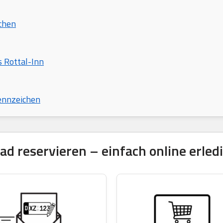
chen
s Rottal-Inn
ennzeichen
 reservieren – einfach online erled