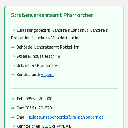
Straßenverkehrsamt Pfarrkirchen
⇒
Zulassungsbezirk:
Landkreis Landshut, Landkreis
Rottal-Inn, Landkreis Mühldorf am Inn
⇒
Behörde:
Landratsamt Rottal-Inn
⇒
Straße:
Industriestr. 18
⇒
Ort:
84347 Pfarrkirchen
⇒
Bundesland:
Bayern
⇒
Tel.:
08561-20-800
⇒
Fax:
08561-20-820
⇒
Email:
zulassungsbehoerde@lra-pan.bayern.de
⇒
Kennzeichen:
EG, GRI, PAN, VIB