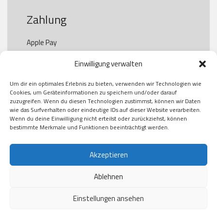
Zahlung
Apple Pay

Paypal

Einwilligung verwalten
GooglePay

Visa

Um dir ein optimales Erlebnis zu bieten, verwenden wir Technologien wie
Kauf auf Rechung

Cookies, um Geräteinformationen zu speichern und/oder darauf
Klarna

zuzugreifen. Wenn du diesen Technologien zustimmst, können wir Daten
wie das Surfverhalten oder eindeutige IDs auf dieser Website verarbeiten.
American Express

Wenn du deine Einwilligung nicht erteilst oder zurückziehst, können
bestimmte Merkmale und Funktionen beeinträchtigt werden.
Versand
Akzeptieren
Ablehnen
DHL

Klimaneutral
Einstellungen ansehen