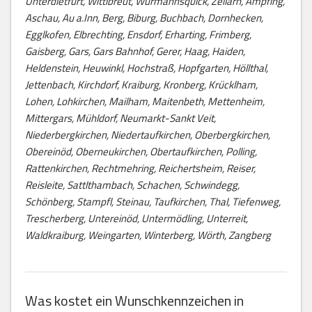
Unterdietfurt, Wittibreut, Wurmannsquick, Zeilarn, Ampfing,
Aschau, Au a.Inn, Berg, Biburg, Buchbach, Dornhecken,
Egglkofen, Elbrechting, Ensdorf, Erharting, Frimberg,
Gaisberg, Gars, Gars Bahnhof, Gerer, Haag, Haiden,
Heldenstein, Heuwinkl, Hochstraß, Hopfgarten, Höllthal,
Jettenbach, Kirchdorf, Kraiburg, Kronberg, Krücklham,
Lohen, Lohkirchen, Mailham, Maitenbeth, Mettenheim,
Mittergars, Mühldorf, Neumarkt-Sankt Veit,
Niederbergkirchen, Niedertaufkirchen, Oberbergkirchen,
Obereinöd, Oberneukirchen, Obertaufkirchen, Polling,
Rattenkirchen, Rechtmehring, Reichertsheim, Reiser,
Reisleite, Sattlthambach, Schachen, Schwindegg,
Schönberg, Stampfl, Steinau, Taufkirchen, Thal, Tiefenweg,
Trescherberg, Untereinöd, Untermödling, Unterreit,
Waldkraiburg, Weingarten, Winterberg, Wörth, Zangberg
Was kostet ein Wunschkennzeichen in