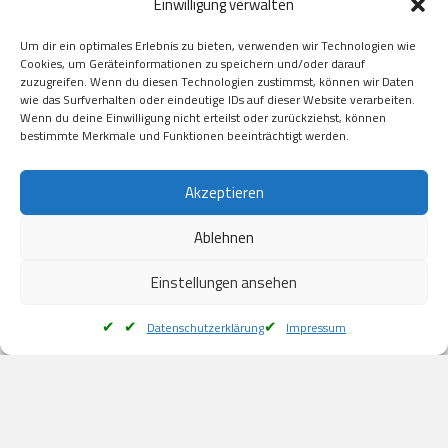
Einwilligung verwalten
GooglePay

Visa

Um dir ein optimales Erlebnis zu bieten, verwenden wir Technologien wie
Kauf auf Rechung

Cookies, um Geräteinformationen zu speichern und/oder darauf
Klarna

zuzugreifen. Wenn du diesen Technologien zustimmst, können wir Daten
wie das Surfverhalten oder eindeutige IDs auf dieser Website verarbeiten.
American Express

Wenn du deine Einwilligung nicht erteilst oder zurückziehst, können
bestimmte Merkmale und Funktionen beeinträchtigt werden.
Versand
Akzeptieren
Ablehnen
DHL

Klimaneutral
Einstellungen ansehen
Datenschutzerklärung
Impressum