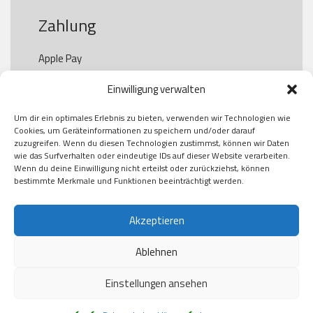
Zahlung
Apple Pay

Paypal

Einwilligung verwalten
GooglePay

Visa

Um dir ein optimales Erlebnis zu bieten, verwenden wir Technologien wie
Kauf auf Rechung

Cookies, um Geräteinformationen zu speichern und/oder darauf
Klarna

zuzugreifen. Wenn du diesen Technologien zustimmst, können wir Daten
wie das Surfverhalten oder eindeutige IDs auf dieser Website verarbeiten.
American Express

Wenn du deine Einwilligung nicht erteilst oder zurückziehst, können
bestimmte Merkmale und Funktionen beeinträchtigt werden.
Versand
Akzeptieren
Ablehnen
DHL

Klimaneutral
Einstellungen ansehen