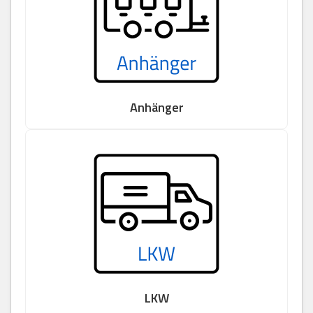
Anhänger
LKW