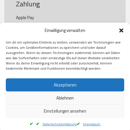
Zahlung
Apple Pay

Paypal

Einwilligung verwalten
GooglePay

Visa

Um dir ein optimales Erlebnis zu bieten, verwenden wir Technologien wie
Kauf auf Rechung

Cookies, um Geräteinformationen zu speichern und/oder darauf
Klarna

zuzugreifen. Wenn du diesen Technologien zustimmst, können wir Daten
wie das Surfverhalten oder eindeutige IDs auf dieser Website verarbeiten.
American Express

Wenn du deine Einwilligung nicht erteilst oder zurückziehst, können
bestimmte Merkmale und Funktionen beeinträchtigt werden.
Versand
Akzeptieren
Ablehnen
DHL

Klimaneutral
Einstellungen ansehen
Datenschutzerklärung
Impressum