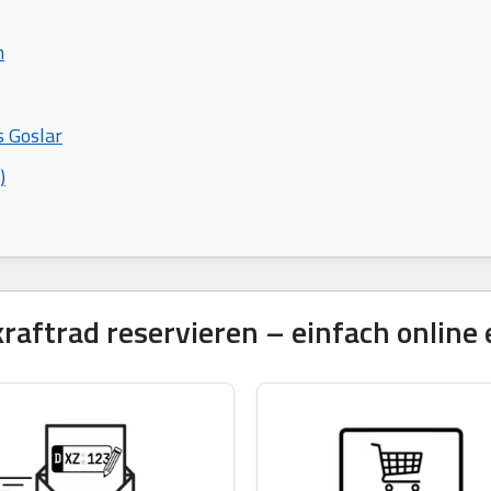
n
s Goslar
)
ftrad reservieren – einfach online 