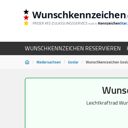
Wunschkennzeichen
.
FREIER KFZ-ZULASSUNGSSERVICE
Kennzeichen
Star
made by
WUNSCHKENNZEICHEN RESERVIEREN
/
Niedersachsen
/
Goslar
/
Wunschkennzeichen Gosla
Zum
Wunsc
Inhalt
springen
Leichtkraftrad Wun