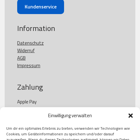
Kundenservice
Information
Datenschutz
Widerruf
AGB
Impressum
Zahlung
Apple Pay

Paypal

Einwilligung verwalten
GooglePay

Visa

Um dir ein optimales Erlebnis zu bieten, verwenden wir Technologien wie
Kauf auf Rechung

Cookies, um Geräteinformationen zu speichern und/oder darauf
Klarna

zuzugreifen. Wenn du diesen Technologien zustimmst, können wir Daten