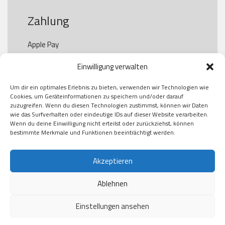
Zahlung
Apple Pay

Paypal

Einwilligung verwalten
GooglePay

Visa

Um dir ein optimales Erlebnis zu bieten, verwenden wir Technologien wie
Kauf auf Rechung

Cookies, um Geräteinformationen zu speichern und/oder darauf
Klarna

zuzugreifen. Wenn du diesen Technologien zustimmst, können wir Daten
wie das Surfverhalten oder eindeutige IDs auf dieser Website verarbeiten.
American Express

Wenn du deine Einwilligung nicht erteilst oder zurückziehst, können
bestimmte Merkmale und Funktionen beeinträchtigt werden.
Versand
Akzeptieren
Ablehnen
DHL

Klimaneutral
Einstellungen ansehen