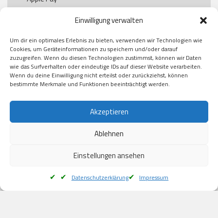
Paypal

Einwilligung verwalten
GooglePay

Visa

Um dir ein optimales Erlebnis zu bieten, verwenden wir Technologien wie
Kauf auf Rechung

Cookies, um Geräteinformationen zu speichern und/oder darauf
Klarna

zuzugreifen. Wenn du diesen Technologien zustimmst, können wir Daten
wie das Surfverhalten oder eindeutige IDs auf dieser Website verarbeiten.
American Express

Wenn du deine Einwilligung nicht erteilst oder zurückziehst, können
bestimmte Merkmale und Funktionen beeinträchtigt werden.
Versand
Akzeptieren
Ablehnen
DHL

Klimaneutral
Einstellungen ansehen
Datenschutzerklärung
Impressum