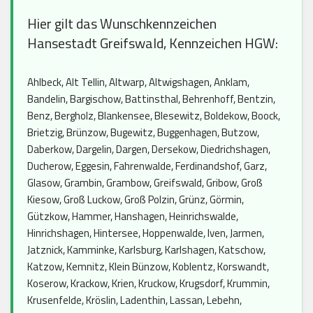
Hier gilt das Wunschkennzeichen
Hansestadt Greifswald, Kennzeichen HGW:
Ahlbeck, Alt Tellin, Altwarp, Altwigshagen, Anklam,
Bandelin, Bargischow, Battinsthal, Behrenhoff, Bentzin,
Benz, Bergholz, Blankensee, Blesewitz, Boldekow, Boock,
Brietzig, Brünzow, Bugewitz, Buggenhagen, Butzow,
Daberkow, Dargelin, Dargen, Dersekow, Diedrichshagen,
Ducherow, Eggesin, Fahrenwalde, Ferdinandshof, Garz,
Glasow, Grambin, Grambow, Greifswald, Gribow, Groß
Kiesow, Groß Luckow, Groß Polzin, Grünz, Görmin,
Gützkow, Hammer, Hanshagen, Heinrichswalde,
Hinrichshagen, Hintersee, Hoppenwalde, Iven, Jarmen,
Jatznick, Kamminke, Karlsburg, Karlshagen, Katschow,
Katzow, Kemnitz, Klein Bünzow, Koblentz, Korswandt,
Koserow, Krackow, Krien, Kruckow, Krugsdorf, Krummin,
Krusenfelde, Kröslin, Ladenthin, Lassan, Lebehn,