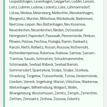
Leopoldshagen, Levenhagen, Liepgarten, Loddin, Loissin,
Loitz, Lubmin, Luckow, Löcknitz, Lübs, Lühmannsdorf,
Lütow, Medow, Meiersberg, Mellenthin, Mesekenhagen,
Morgenitz, Murchin, Mölschow, Mönkebude, Nadrensee,
Neetzow-Liepen, Neu Boltenhagen, Neu Kosenow,
Neuenkirchen, Neuenkirchen, Nieden, Ostseebad
Heringsdorf, Papendorf, Pasewalk, Peenemünde, Penkun,
Plöwen, Polzow, Postlow, Pudagla, Ramin, Rankwitz,
Ranzin, Rieth, Rollwitz, Rossin, Rossow, Rothemühl,
Rothenklempenow, Rubenow, Rubkow, Sarnow, Sassen-
Trantow, Sauzin, Schmatzin, Schuckmannshöhe,
Schönwalde, Seebad Ahlbeck, Seebad Bansin,
Sommersdorf, Spantekow, Stolpe, Stolpe, Storkow,
Strasburg, Torgelow, Trassenheide, Tutow, Ueckermünde,
Usedom, Viereck, Vogelsang-Warsin, Völschow, Wackerow,
Weitenhagen, Wilhelmsburg, Wolgast, Wollin,
Wrangelsburg, Wusterhusen, Zemitz, Zempin, Zerrenthin,
Ziethen, Zinnowitz, Zirchow, Züssow, Ückeritz