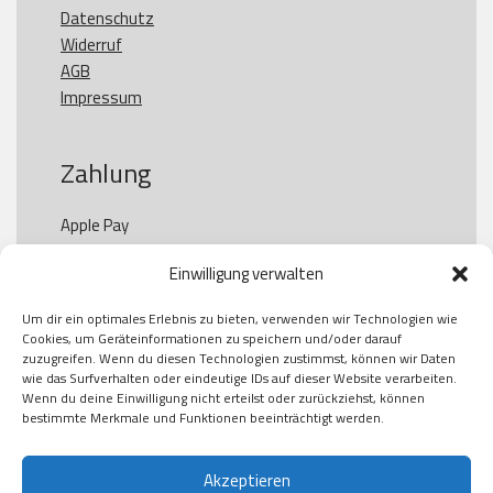
Datenschutz
Widerruf
AGB
Impressum
Zahlung
Apple Pay

Paypal

Einwilligung verwalten
GooglePay

Visa

Um dir ein optimales Erlebnis zu bieten, verwenden wir Technologien wie
Kauf auf Rechung

Cookies, um Geräteinformationen zu speichern und/oder darauf
Klarna

zuzugreifen. Wenn du diesen Technologien zustimmst, können wir Daten
wie das Surfverhalten oder eindeutige IDs auf dieser Website verarbeiten.
American Express

Wenn du deine Einwilligung nicht erteilst oder zurückziehst, können
bestimmte Merkmale und Funktionen beeinträchtigt werden.
Versand
Akzeptieren