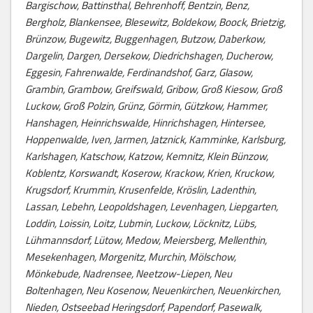
Bargischow, Battinsthal, Behrenhoff, Bentzin, Benz,
Bergholz, Blankensee, Blesewitz, Boldekow, Boock, Brietzig,
Brünzow, Bugewitz, Buggenhagen, Butzow, Daberkow,
Dargelin, Dargen, Dersekow, Diedrichshagen, Ducherow,
Eggesin, Fahrenwalde, Ferdinandshof, Garz, Glasow,
Grambin, Grambow, Greifswald, Gribow, Groß Kiesow, Groß
Luckow, Groß Polzin, Grünz, Görmin, Gützkow, Hammer,
Hanshagen, Heinrichswalde, Hinrichshagen, Hintersee,
Hoppenwalde, Iven, Jarmen, Jatznick, Kamminke, Karlsburg,
Karlshagen, Katschow, Katzow, Kemnitz, Klein Bünzow,
Koblentz, Korswandt, Koserow, Krackow, Krien, Kruckow,
Krugsdorf, Krummin, Krusenfelde, Kröslin, Ladenthin,
Lassan, Lebehn, Leopoldshagen, Levenhagen, Liepgarten,
Loddin, Loissin, Loitz, Lubmin, Luckow, Löcknitz, Lübs,
Lühmannsdorf, Lütow, Medow, Meiersberg, Mellenthin,
Mesekenhagen, Morgenitz, Murchin, Mölschow,
Mönkebude, Nadrensee, Neetzow-Liepen, Neu
Boltenhagen, Neu Kosenow, Neuenkirchen, Neuenkirchen,
Nieden, Ostseebad Heringsdorf, Papendorf, Pasewalk,