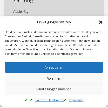
Zahlung
Apple Pay

Paypal

Einwilligung verwalten
GooglePay

Visa

Um dir ein optimales Erlebnis zu bieten, verwenden wir Technologien wie
Kauf auf Rechung

Cookies, um Geräteinformationen zu speichern und/oder darauf
Klarna

zuzugreifen. Wenn du diesen Technologien zustimmst, können wir Daten
wie das Surfverhalten oder eindeutige IDs auf dieser Website verarbeiten.
American Express

Wenn du deine Einwilligung nicht erteilst oder zurückziehst, können
bestimmte Merkmale und Funktionen beeinträchtigt werden.
Versand
Akzeptieren
Ablehnen
DHL

Klimaneutral
Einstellungen ansehen
Datenschutzerklärung
Impressum