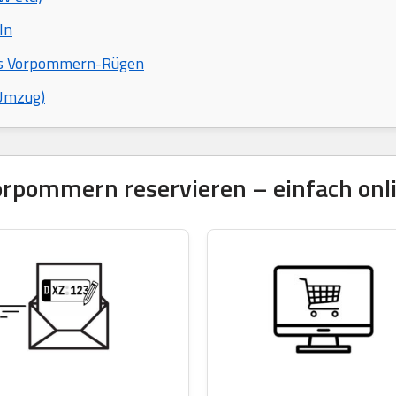
ln
eis Vorpommern-Rügen
 Umzug)
pommern reservieren – einfach onlin