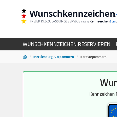
Wunschkennzeichen
.
FREIER KFZ-ZULASSUNGSSERVICE
Kennzeichen
Star
made by
WUNSCHKENNZEICHEN RESERVIEREN
/
Mecklenburg-Vorpommern
/
Nordvorpommern
Zum
Wun
Inhalt
springen
Kennzeichen N