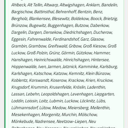
Ahlbeck, Alt Tellin, Altwarp, Altwigshagen, Anklam, Bandelin,
Bargischow, Battinsthal, Behrenhoff, Bentzin, Benz,
Bergholz, Blankensee, Blesewitz, Boldekow, Boock, Brietzig,
Brünzow, Bugewitz, Buggenhagen, Butzow, Daberkow,
Dargelin, Dargen, Dersekow, Diedrichshagen, Ducherow,
Eggesin, Fahrenwalde, Ferdinandshof, Garz, Glasow,
Grambin, Grambow, Greifswald, Gribow, Groß Kiesow, Groß
Luckow, Groß Polzin, Grünz, Görmin, Gützkow, Hammer,
Hanshagen, Heinrichswalde, Hinrichshagen, Hintersee,
Hoppenwalde, Iven, Jarmen, Jatznick, Kamminke, Karlsburg,
Karlshagen, Katschow, Katzow, Kemnitz, Klein Bünzow,
Koblentz, Korswandt, Koserow, Krackow, Krien, Kruckow,
Krugsdorf, Krummin, Krusenfelde, Kröslin, Ladenthin,
Lassan, Lebehn, Leopoldshagen, Levenhagen, Liepgarten,
Loddin, Loissin, Loitz, Lubmin, Luckow, Löcknitz, Lübs,
Lühmannsdorf, Lütow, Medow, Meiersberg, Mellenthin,
Mesekenhagen, Morgenitz, Murchin, Mölschow,
Mönkebude, Nadrensee, Neetzow-Liepen, Neu