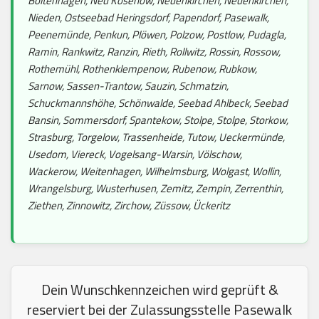
Boltenhagen, Neu Kosenow, Neuenkirchen, Neuenkirchen,
Nieden, Ostseebad Heringsdorf, Papendorf, Pasewalk,
Peenemünde, Penkun, Plöwen, Polzow, Postlow, Pudagla,
Ramin, Rankwitz, Ranzin, Rieth, Rollwitz, Rossin, Rossow,
Rothemühl, Rothenklempenow, Rubenow, Rubkow,
Sarnow, Sassen-Trantow, Sauzin, Schmatzin,
Schuckmannshöhe, Schönwalde, Seebad Ahlbeck, Seebad
Bansin, Sommersdorf, Spantekow, Stolpe, Stolpe, Storkow,
Strasburg, Torgelow, Trassenheide, Tutow, Ueckermünde,
Usedom, Viereck, Vogelsang-Warsin, Völschow,
Wackerow, Weitenhagen, Wilhelmsburg, Wolgast, Wollin,
Wrangelsburg, Wusterhusen, Zemitz, Zempin, Zerrenthin,
Ziethen, Zinnowitz, Zirchow, Züssow, Ückeritz
Dein Wunschkennzeichen wird geprüft &
reserviert bei der Zulassungsstelle Pasewalk