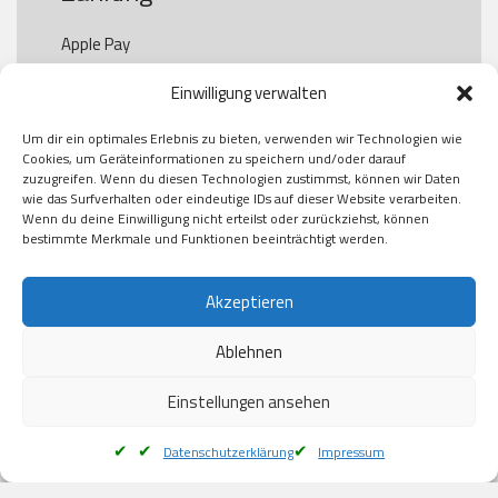
Apple Pay

Paypal

Einwilligung verwalten
GooglePay

Visa

Um dir ein optimales Erlebnis zu bieten, verwenden wir Technologien wie
Kauf auf Rechung

Cookies, um Geräteinformationen zu speichern und/oder darauf
Klarna

zuzugreifen. Wenn du diesen Technologien zustimmst, können wir Daten
wie das Surfverhalten oder eindeutige IDs auf dieser Website verarbeiten.
American Express

Wenn du deine Einwilligung nicht erteilst oder zurückziehst, können
bestimmte Merkmale und Funktionen beeinträchtigt werden.
Versand
Akzeptieren
Ablehnen
DHL

Klimaneutral
Einstellungen ansehen
Datenschutzerklärung
Impressum