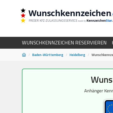
Wunschkennzeichen
.
FREIER KFZ-ZULASSUNGSSERVICE
Kennzeichen
Star
made by
WUNSCHKENNZEICHEN RESERVIEREN
/
Baden-Württemberg
/
Heidelberg
/
Wunschkennzei
Zum
Wunsc
Inhalt
springen
Anhänger Kennz