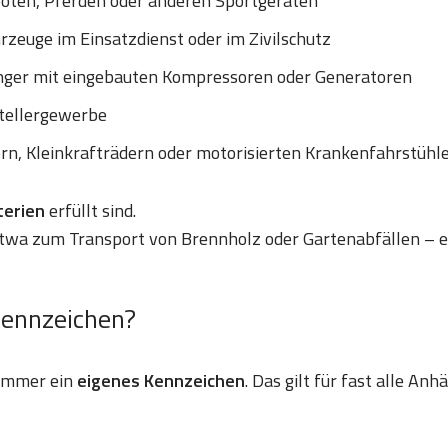
ooten, Pferden oder anderen Sportgeräten
zeuge im Einsatzdienst oder im Zivilschutz
nger mit eingebauten Kompressoren oder Generatoren
tellergewerbe
ern, Kleinkrafträdern oder motorisierten Krankenfahrstühl
iterien
erfüllt sind.
etwa zum Transport von Brennholz oder Gartenabfällen – e
Kennzeichen?
 immer ein
eigenes Kennzeichen
. Das gilt für fast alle An