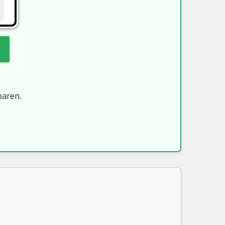
paren.