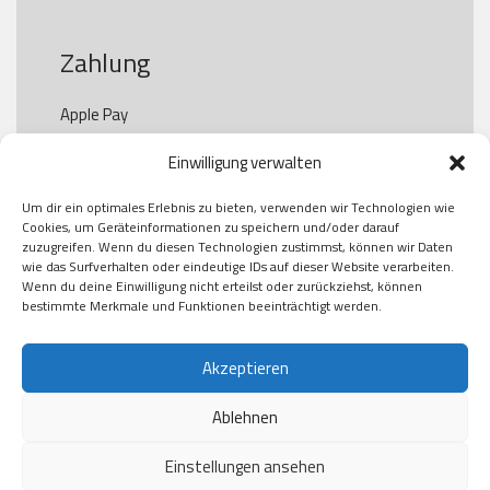
Zahlung
Apple Pay

Paypal

Einwilligung verwalten
GooglePay

Visa

Um dir ein optimales Erlebnis zu bieten, verwenden wir Technologien wie
Kauf auf Rechung

Cookies, um Geräteinformationen zu speichern und/oder darauf
Klarna

zuzugreifen. Wenn du diesen Technologien zustimmst, können wir Daten
wie das Surfverhalten oder eindeutige IDs auf dieser Website verarbeiten.
American Express

Wenn du deine Einwilligung nicht erteilst oder zurückziehst, können
bestimmte Merkmale und Funktionen beeinträchtigt werden.
Versand
Akzeptieren
Ablehnen
DHL

Klimaneutral
Einstellungen ansehen