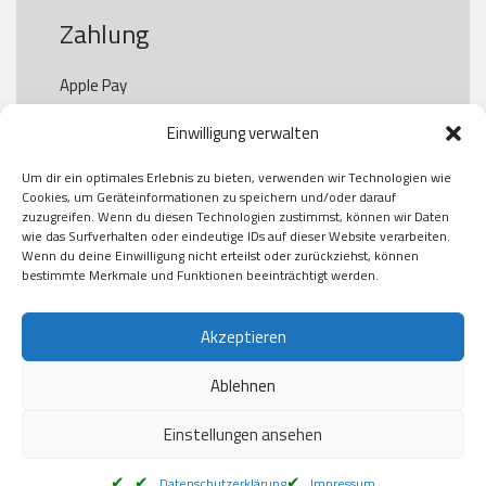
Zahlung
Apple Pay

Paypal

Einwilligung verwalten
GooglePay

Visa

Um dir ein optimales Erlebnis zu bieten, verwenden wir Technologien wie
Kauf auf Rechung

Cookies, um Geräteinformationen zu speichern und/oder darauf
Klarna

zuzugreifen. Wenn du diesen Technologien zustimmst, können wir Daten
wie das Surfverhalten oder eindeutige IDs auf dieser Website verarbeiten.
American Express

Wenn du deine Einwilligung nicht erteilst oder zurückziehst, können
bestimmte Merkmale und Funktionen beeinträchtigt werden.
Versand
Akzeptieren
Ablehnen
DHL

Klimaneutral
Einstellungen ansehen
Datenschutzerklärung
Impressum