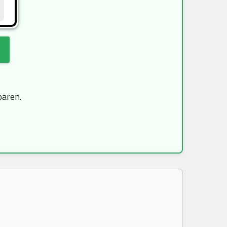
paren.