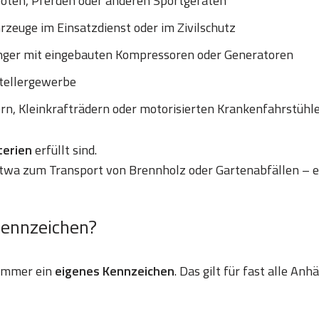
ooten, Pferden oder anderen Sportgeräten
zeuge im Einsatzdienst oder im Zivilschutz
nger mit eingebauten Kompressoren oder Generatoren
tellergewerbe
ern, Kleinkrafträdern oder motorisierten Krankenfahrstühl
iterien
erfüllt sind.
etwa zum Transport von Brennholz oder Gartenabfällen – e
Kennzeichen?
 immer ein
eigenes Kennzeichen
. Das gilt für fast alle An