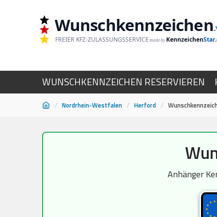
Wunschkennzeichen
.
FREIER KFZ-ZULASSUNGSSERVICE
Kennzeichen
Star
made by
WUNSCHKENNZEICHEN RESERVIEREN
/
Nordrhein-Westfalen
/
Herford
/
Wunschkennzeich
Zum
Wun
Inhalt
springen
Anhänger Ken