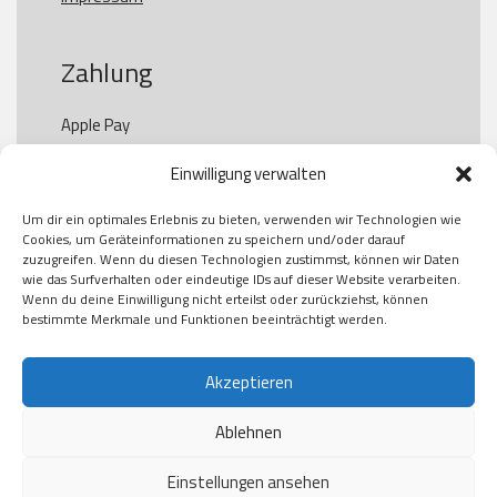
Zahlung
Apple Pay

Paypal

Einwilligung verwalten
GooglePay

Visa

Um dir ein optimales Erlebnis zu bieten, verwenden wir Technologien wie
Kauf auf Rechung

Cookies, um Geräteinformationen zu speichern und/oder darauf
Klarna

zuzugreifen. Wenn du diesen Technologien zustimmst, können wir Daten
wie das Surfverhalten oder eindeutige IDs auf dieser Website verarbeiten.
American Express

Wenn du deine Einwilligung nicht erteilst oder zurückziehst, können
bestimmte Merkmale und Funktionen beeinträchtigt werden.
Versand
Akzeptieren
Ablehnen
DHL

Klimaneutral
Einstellungen ansehen