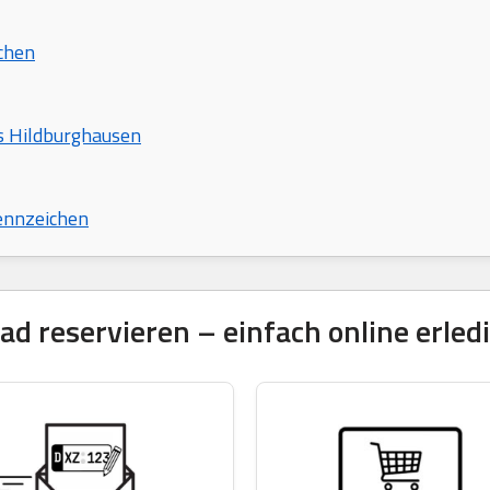
chen
is Hildburghausen
ennzeichen
 reservieren – einfach online erled