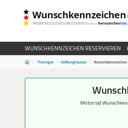
Wunschkennzeichen
.
FREIER KFZ-ZULASSUNGSSERVICE
Kennzeichen
Star
made by
WUNSCHKENNZEICHEN RESERVIEREN
/
Thüringen
/
Hildburghausen
/
Wunschkennzeichen 
Zum
Wunschk
Inhalt
springen
Motorrad Wunschkennz