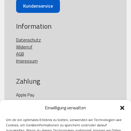
Kundenservice
Information
Datenschutz
Widerruf
AGB
Impressum
Zahlung
Apple Pay

Paypal

Einwilligung verwalten
GooglePay

Visa

Um dir ein optimales Erlebnis zu bieten, verwenden wir Technologien wie
Kauf auf Rechung

Cookies, um Geräteinformationen zu speichern und/oder darauf
Klarna

zuzugreifen. Wenn du diesen Technologien zustimmst, können wir Daten