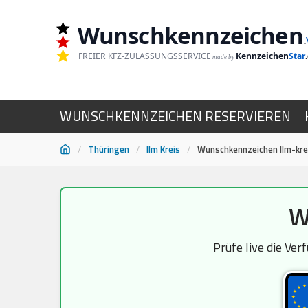
Wunschkennzeichen
.
FREIER KFZ-ZULASSUNGSSERVICE
Kennzeichen
Star
made by
WUNSCHKENNZEICHEN RESERVIEREN
/
Thüringen
/
Ilm Kreis
/
Wunschkennzeichen Ilm-kre
Zum
W
Inhalt
springen
Prüfe live die Ver