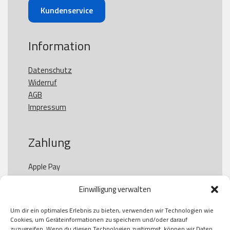
Kundenservice
Information
Datenschutz
Widerruf
AGB
Impressum
Zahlung
Apple Pay

Paypal

Einwilligung verwalten
GooglePay

Visa

Um dir ein optimales Erlebnis zu bieten, verwenden wir Technologien wie
Kauf auf Rechung

Cookies, um Geräteinformationen zu speichern und/oder darauf
Klarna

zuzugreifen. Wenn du diesen Technologien zustimmst, können wir Daten