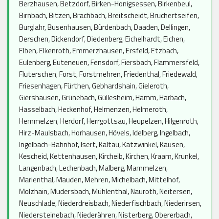
Berzhausen, Betzdorf, Birken-Honigsessen, Birkenbeul,
Birnbach, Bitzen, Brachbach, Breitscheidt, Bruchertseifen,
Burglahr, Busenhausen, Bürdenbach, Daaden, Dellingen,
Derschen, Dickendorf, Diedenberg, Eichelhardt, Eichen,
Elben, Elkenroth, Emmerzhausen, Ersfeld, Etzbach,
Eulenberg, Euteneuen, Fensdorf, Fiersbach, Flammersfeld,
Fluterschen, Forst, Forstmehren, Friedenthal, Friedewald,
Friesenhagen, Fürthen, Gebhardshain, Gieleroth,
Giershausen, Grünebach, Güllesheim, Hamm, Harbach,
Hasselbach, Heckenhof, Helmenzen, Helmeroth,
Hemmelzen, Herdorf, Herrgottsau, Heupelzen, Hilgenroth,
Hirz-Maulsbach, Horhausen, Hövels, Idelberg, Ingelbach,
Ingelbach-Bahnhof, Isert, Kaltau, Katzwinkel, Kausen,
Kescheid, Kettenhausen, Kircheib, Kirchen, Kraam, Krunkel,
Langenbach, Lechenbach, Malberg, Mammelzen,
Marienthal, Mauden, Mehren, Michelbach, Mittelhof,
Molzhain, Mudersbach, Mühlenthal, Nauroth, Neitersen,
Neuschlade, Niederdreisbach, Niederfischbach, Niederirsen,
Niedersteinebach, Niederähren, Nisterberg, Obererbach,