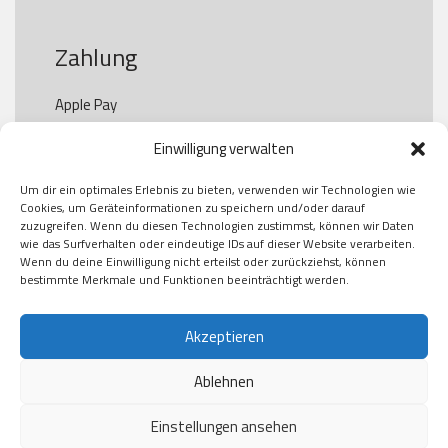
Zahlung
Apple Pay

Paypal

Einwilligung verwalten
GooglePay

Visa

Um dir ein optimales Erlebnis zu bieten, verwenden wir Technologien wie
Kauf auf Rechung

Cookies, um Geräteinformationen zu speichern und/oder darauf
Klarna

zuzugreifen. Wenn du diesen Technologien zustimmst, können wir Daten
wie das Surfverhalten oder eindeutige IDs auf dieser Website verarbeiten.
American Express

Wenn du deine Einwilligung nicht erteilst oder zurückziehst, können
bestimmte Merkmale und Funktionen beeinträchtigt werden.
Versand
Akzeptieren
Ablehnen
DHL

Klimaneutral
Einstellungen ansehen