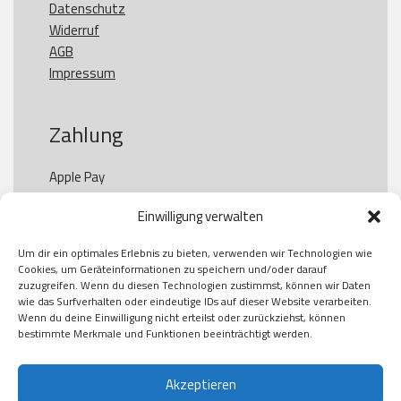
Datenschutz
Widerruf
AGB
Impressum
Zahlung
Apple Pay

Paypal

Einwilligung verwalten
GooglePay

Visa

Um dir ein optimales Erlebnis zu bieten, verwenden wir Technologien wie
Kauf auf Rechung

Cookies, um Geräteinformationen zu speichern und/oder darauf
Klarna

zuzugreifen. Wenn du diesen Technologien zustimmst, können wir Daten
wie das Surfverhalten oder eindeutige IDs auf dieser Website verarbeiten.
American Express

Wenn du deine Einwilligung nicht erteilst oder zurückziehst, können
bestimmte Merkmale und Funktionen beeinträchtigt werden.
Versand
Akzeptieren