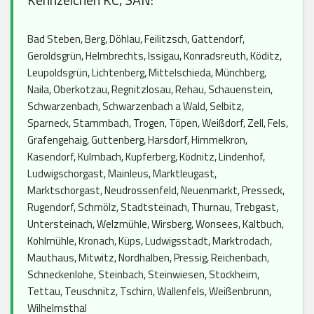
Bad Steben, Berg, Döhlau, Feilitzsch, Gattendorf,
Geroldsgrün, Helmbrechts, Issigau, Konradsreuth, Köditz,
Leupoldsgrün, Lichtenberg, Mittelschieda, Münchberg,
Naila, Oberkotzau, Regnitzlosau, Rehau, Schauenstein,
Schwarzenbach, Schwarzenbach a Wald, Selbitz,
Sparneck, Stammbach, Trogen, Töpen, Weißdorf, Zell, Fels,
Grafengehaig, Guttenberg, Harsdorf, Himmelkron,
Kasendorf, Kulmbach, Kupferberg, Ködnitz, Lindenhof,
Ludwigschorgast, Mainleus, Marktleugast,
Marktschorgast, Neudrossenfeld, Neuenmarkt, Presseck,
Rugendorf, Schmölz, Stadtsteinach, Thurnau, Trebgast,
Untersteinach, Welzmühle, Wirsberg, Wonsees, Kaltbuch,
Kohlmühle, Kronach, Küps, Ludwigsstadt, Marktrodach,
Mauthaus, Mitwitz, Nordhalben, Pressig, Reichenbach,
Schneckenlohe, Steinbach, Steinwiesen, Stockheim,
Tettau, Teuschnitz, Tschirn, Wallenfels, Weißenbrunn,
Wilhelmsthal