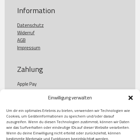
Information
Datenschutz
Widerruf
AGB
Impressum
Zahlung
Apple Pay

Paypal

Einwilligung verwalten
GooglePay

Visa

Um dir ein optimales Erlebnis zu bieten, verwenden wir Technologien wie
Kauf auf Rechung

Cookies, um Geräteinformationen zu speichern und/oder darauf
Klarna

zuzugreifen. Wenn du diesen Technologien zustimmst, können wir Daten
wie das Surfverhalten oder eindeutige IDs auf dieser Website verarbeiten.
American Express

Wenn du deine Einwilligung nicht erteilst oder zurückziehst, können
bestimmte Merkmale und Funktionen beeinträchtigt werden.