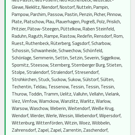
Glewe, Nieklitz, Niendorf, Nostorf, Nutteln, Pampin,
Pampow, Parchim, Passow, Pastin, Penzin, Picher, Pinnow,
Plate, Platschow, Plau, Plauerhagen, Pogreß, Polz, Prislich,
Pritzier, Pätow-Steegen, Püttelkow, Raben Steinfeld,
Raduhn, Raguth, Rampe, Rastow, Redefin, Rensdorf, Rom,
Ruest, Ruthenbeck, Rüterberg, Sagsdorf, Scharbow,
Schossin, Schwanheide, Schwechow, Schönfeld,
Schönlage, Semmerin, Settin, Setzin, Severin, Siggelkow,
Spornitz, Steesow, Sternberg, Sternberger Burg, Stieten,
Stolpe, Stralendorf, Stralendorf, Stresendorf,
Strohkirchen, Stuck, Suckow, Sukow, Sülstorf, Sülten,
Techentin, Teldau, Tessenow, Tessin, Tessin, Tessin,
Thurow, Toddin, Tramm, Uelitz, Valluhn, Vellahn, Vielank,
Viez, Vimfow, Wamckow, Wanzlitz, Warlitz, Warlow,
Warsow, Waschow, Weberin, Weitendorf, Weiße Krug,
Wendorf, Werder, Werle, Wessin, Wiebendorf, Wipersdorf,
Wittenburg, Wittenförden, Witzin, Woez, Wöbbelin,
Zahrensdorf, Zapel, Zapel, Zarrentin, Zaschendorf,