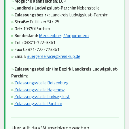
»
Mögliche Kennzeichen:
LUP
»
Landkreis Ludwigslust-Parchim
Nebenstelle
»
Zulassungsbezirk:
Landkreis Ludwigslust-Parchim
»
Straße:
Putlitzer Str. 25
»
Ort:
19370 Parchim
»
Bundesland:
Mecklenburg-Vorpommern
»
Tel.:
03871-722-3361
»
Fax:
03871-722-773361
»
Email:
Buergerservice@kreis-lup.de
»
Zulassungsstelle(n) im Bezirk Landkreis Ludwigslust-
Parchim:
»
Zulassungsstelle Boizenburg
»
Zulassungsstelle Hagenow
»
Zulassungsstelle Ludwigslust
»
Zulassungsstelle Parchim
Hier gilt das Wunschkennzeichen