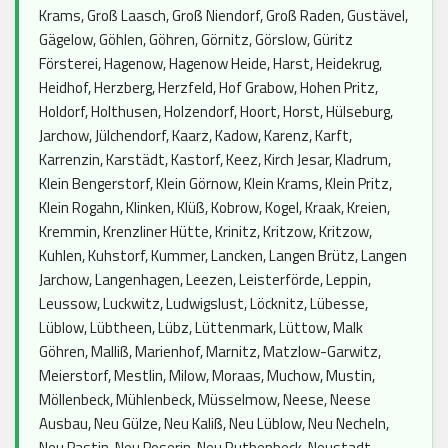
Krams, Groß Laasch, Groß Niendorf, Groß Raden, Gustävel,
Gägelow, Göhlen, Göhren, Görnitz, Görslow, Güritz
Försterei, Hagenow, Hagenow Heide, Harst, Heidekrug,
Heidhof, Herzberg, Herzfeld, Hof Grabow, Hohen Pritz,
Holdorf, Holthusen, Holzendorf, Hoort, Horst, Hülseburg,
Jarchow, Jülchendorf, Kaarz, Kadow, Karenz, Karft,
Karrenzin, Karstädt, Kastorf, Keez, Kirch Jesar, Kladrum,
Klein Bengerstorf, Klein Görnow, Klein Krams, Klein Pritz,
Klein Rogahn, Klinken, Klüß, Kobrow, Kogel, Kraak, Kreien,
Kremmin, Krenzliner Hütte, Krinitz, Kritzow, Kritzow,
Kuhlen, Kuhstorf, Kummer, Lancken, Langen Brütz, Langen
Jarchow, Langenhagen, Leezen, Leisterförde, Leppin,
Leussow, Luckwitz, Ludwigslust, Löcknitz, Lübesse,
Lüblow, Lübtheen, Lübz, Lüttenmark, Lüttow, Malk
Göhren, Malliß, Marienhof, Marnitz, Matzlow-Garwitz,
Meierstorf, Mestlin, Milow, Moraas, Muchow, Mustin,
Möllenbeck, Mühlenbeck, Müsselmow, Neese, Neese
Ausbau, Neu Gülze, Neu Kaliß, Neu Lüblow, Neu Necheln,
Neu Pastin, Neu Poserin, Neu Ruthenbeck, Neustadt-