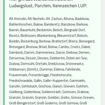
Ludwigslust, Parchim, Kennzeichen LUP:
Alt Krenzlin, Alt Necheln, Alt Zachun, Altona, Badekow,
Bahlenhüschen, Balow, Bandenitz, Banzkow, Barkow,
Barnin, Bauerkuhl, Beckentin, Belsch, Bergrade Dorf,
Besitz, Bickhusen, Blankenberg, Blievenstorf, Bobzin,
Boddin, Boizenburg, Borkow, Brahlstorf, Brenz, Bresegard,
Bresegard, Brunow, Brüel, Bülow, Cambs, Crivitz, Dabel,
Dambeck, Damm, Dammereez, Darze, Deibow, Demen,
Dersenow, Dessin, Dinnies, Dobbertin, Dobin am See,
Dodow, Domsühl, Drefahl, Dreilützow, Drönnewitz,
Döbbersen, Dömitz, Dümmer, Eldena, Fahrbinde,
Frauenmark, Fresenbrügge, Friedrichsruhe,
Friedrichswalde, Gallin, Gallin-Kuppentin, Gammelin,
Ganzlin, Gehlsbach, Gischow, Glaisin, Gneven, Golchen,
Goldberg, Goldenbow, Goldenstädt, Gorlosen, Grabow,
Granzin, Granzin, Granzin, Grebbin, Grebs, Gresse, Greven,
Groß Bengerstorf, Groß Godems, Groß Görnow, Groß