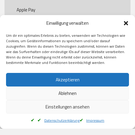
Apple Pay

Paypal

Einwilligung verwalten
GooglePay

Visa

Um dir ein optimales Erlebnis zu bieten, verwenden wir Technologien wie
Kauf auf Rechung

Cookies, um Geräteinformationen zu speichern und/oder darauf
Klarna

zuzugreifen. Wenn du diesen Technologien zustimmst, können wir Daten
wie das Surfverhalten oder eindeutige IDs auf dieser Website verarbeiten.
American Express

Wenn du deine Einwilligung nicht erteilst oder zurückziehst, können
bestimmte Merkmale und Funktionen beeinträchtigt werden.
Versand
Akzeptieren
Ablehnen
DHL

Klimaneutral
Einstellungen ansehen
Datenschutzerklärung
Impressum